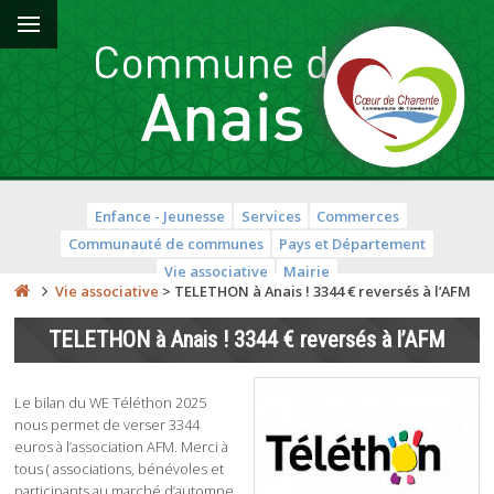
Enfance - Jeunesse
Services
Commerces
Communauté de communes
Pays et Département
Vie associative
Mairie
Vie associative
>
TELETHON à Anais ! 3344 € reversés à l’AFM
TELETHON à Anais ! 3344 € reversés à l’AFM
Le bilan du WE Téléthon 2025
nous permet de verser 3344
euros à l’association AFM. Merci à
tous ( associations, bénévoles et
participants au marché d’automne