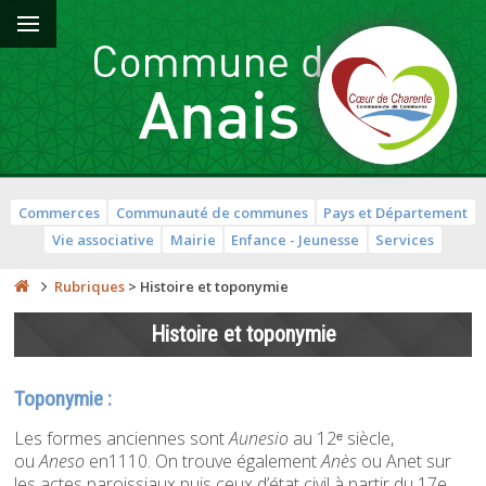
Commerces
Communauté de communes
Pays et Département
Vie associative
Mairie
Enfance - Jeunesse
Services
Rubriques
>
Histoire et toponymie
Histoire et toponymie
Toponymie :
Les formes anciennes sont
Aunesio
au 12ᵉ siècle,
ou
Aneso
en1110. On trouve également
Anès
ou Anet sur
les actes paroissiaux puis ceux d’état civil à partir du 17e