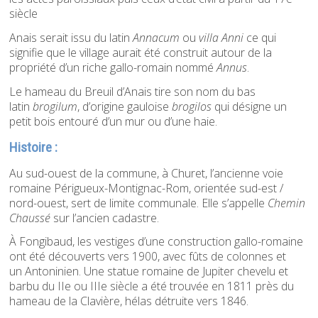
siècle
Anais serait issu du latin
Annacum
ou
villa Anni
ce qui
signifie que le village aurait été construit autour de la
propriété d’un riche gallo-romain nommé
Annus
.
Le hameau du Breuil d’Anais tire son nom du bas
latin
brogilum
, d’origine gauloise
brogilos
qui désigne un
petit bois entouré d’un mur ou d’une haie.
Histoire :
Au sud-ouest de la commune, à Churet, l’ancienne voie
romaine Périgueux-Montignac-Rom, orientée sud-est /
nord-ouest, sert de limite communale. Elle s’appelle
Chemin
Chaussé
sur l’ancien cadastre.
À Fongibaud, les vestiges d’une construction gallo-romaine
ont été découverts vers 1900, avec fûts de colonnes et
un Antoninien. Une statue romaine de Jupiter chevelu et
barbu du IIe ou IIIe siècle a été trouvée en 1811 près du
hameau de la Clavière, hélas détruite vers 1846.