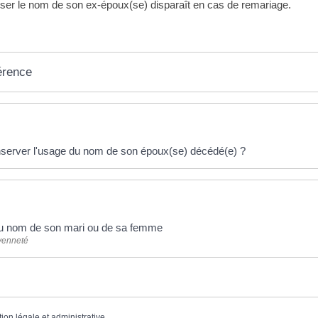
tiliser le nom de son ex-époux(se) disparaît en cas de remariage.
érence
éponses !
server l'usage du nom de son époux(se) décédé(e) ?
 du nom de son mari ou de sa femme
oyenneté
tion légale et administrative