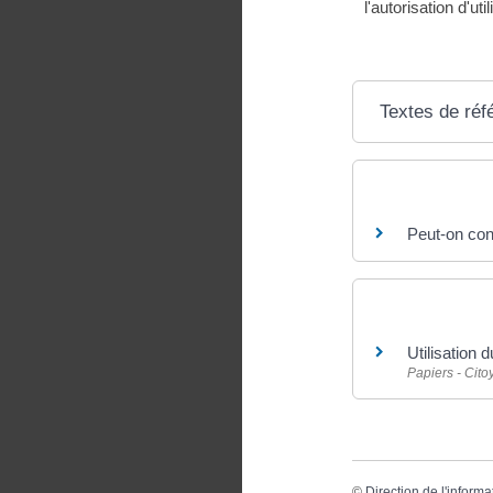
l'autorisation d'u
Textes de réf
Questions ? R
Peut-on con
Et aussi
Utilisation
Papiers - Cit
©
Direction de l'informa