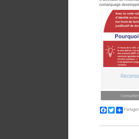
comarquage developpé
Recense
Consulter
Facebook
Twitter
Partager