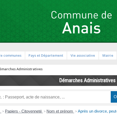
de communes
Pays et Département
Vie associative
Mairie
émarches Administratives
Démarches Administratives
s
>
Papiers - Citoyenneté
>
Nom et prénom
>
Après un divorce, peut