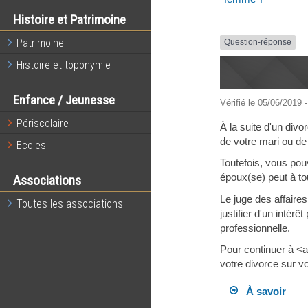
Histoire et Patrimoine
Patrimoine
Question-réponse
Histoire et toponymie
Enfance / Jeunesse
Vérifié le 05/06/2019 -
Périscolaire
À la suite d'un div
de votre mari ou d
Ecoles
Toutefois, vous pou
époux(se) peut à to
Associations
Le juge des affaire
Toutes les associations
justifier d'un inté
professionnelle.
Pour continuer à <
votre divorce sur v
À savoir