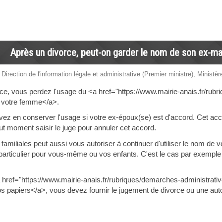
Après un divorce, peut-on garder le nom de son ex-m
 Direction de l'information légale et administrative (Premier ministre), Ministèr
orce, vous perdez l'usage du <a href="https://www.mairie-anais.fr/
e votre femme</a>.
vez en conserver l'usage si votre ex-époux(se) est d'accord. Cet accor
ut moment saisir le juge pour annuler cet accord.
s familiales peut aussi vous autoriser à continuer d'utiliser le nom 
rêt particulier pour vous-même ou vos enfants. C'est le cas par exempl
a href="https://www.mairie-anais.fr/rubriques/demarches-administrat
os papiers</a>, vous devez fournir le jugement de divorce ou une auto