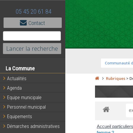
05 45 20 61 84
Contact
Communauté 
La Commune
Actualités
Rubriques
>
D
Agenda
Equipe municipale
Personnel municipal
Equipements
Démarches administratives
Accueil particulier
femme ?