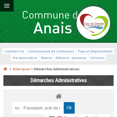
Commerces
Communauté de communes
Pays et Département
Vie associative
Mairie
Enfance - Jeunesse
Services
Rubriques
>
Démarches Administratives
Démarches Administratives