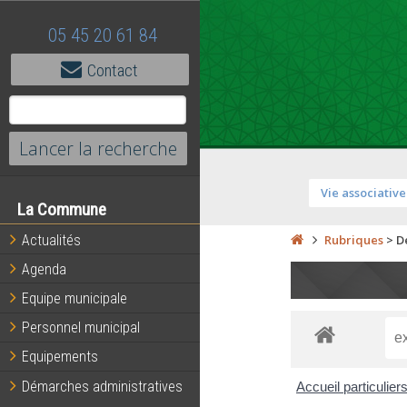
05 45 20 61 84
Contact
Vie associative
La Commune
Actualités
Rubriques
>
D
Agenda
Equipe municipale
Personnel municipal
Equipements
Démarches administratives
Accueil particulier