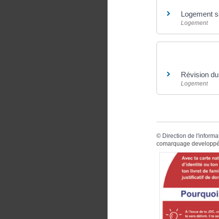
Logement soc
Logement
Et aussi
Révision du 
Logement
©
Direction de l'informa
comarquage developpé