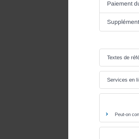
Paiement du
Supplément 
Textes de réf
Services en l
Questions ? R
Peut-on con
Et aussi