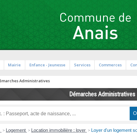
Mairie
Enfance - Jeunesse
Services
Commerces
Co
émarches Administratives
Démarches Administratives
s
>
Logement
>
Location immobilière : loyer
>
Loyer d'un logement so