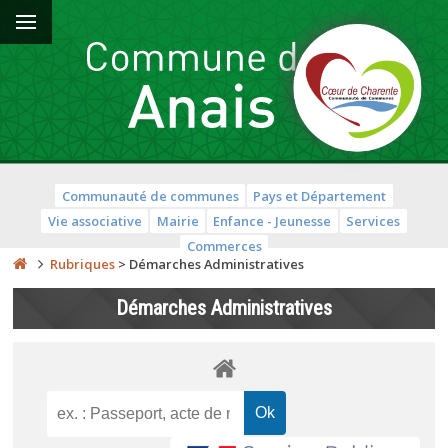
Communauté de communes
Pays et Département
Vie associative
Mairie
Enfance - Jeunesse
Services
Commerces
Rubriques
>
Démarches Administratives
Démarches Administratives