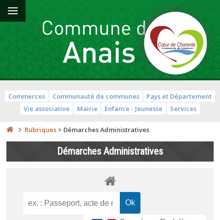
Commerces
Communauté de communes
Pays et Département
Vie associative
Mairie
Enfance - Jeunesse
Services
Rubriques
>
Démarches Administratives
Démarches Administratives