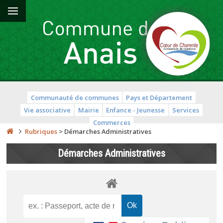
Communauté de communes
Pays et Département
Vie associative
Mairie
Enfance - Jeunesse
Services
Commerces
Rubriques
>
Démarches Administratives
Démarches Administratives