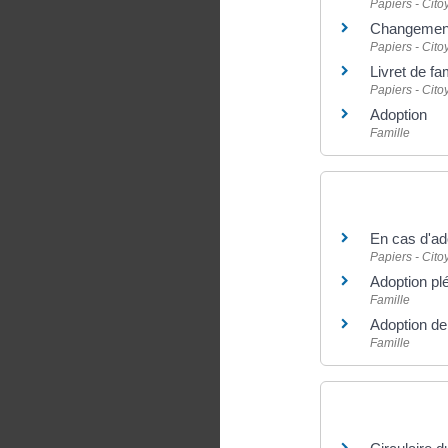
Papiers - Cit
Changement 
Papiers - Cit
Livret de fam
Papiers - Cit
Adoption
Famille
Et aussi
En cas d'ad
Papiers - Cit
Adoption pl
Famille
Adoption de
Famille
Pour en savoir