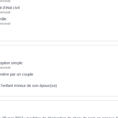
oyenneté
d'état civil
oyenneté
ille
oyenneté
option simple
oyenneté
énière par un couple
 l'enfant mineur de son époux(se)
 plus