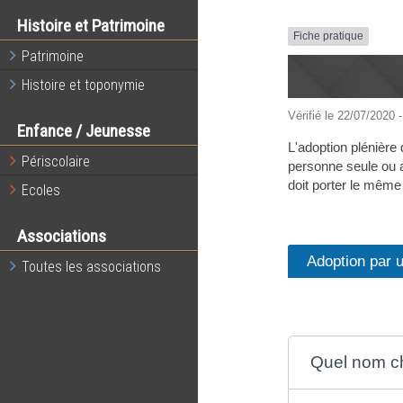
Histoire et Patrimoine
Fiche pratique
Patrimoine
Histoire et toponymie
Vérifié le 22/07/2020 -
Enfance / Jeunesse
L'adoption plénière 
Périscolaire
personne seule ou a
doit porter le mêm
Ecoles
Associations
Adoption par 
Toutes les associations
Quel nom ch