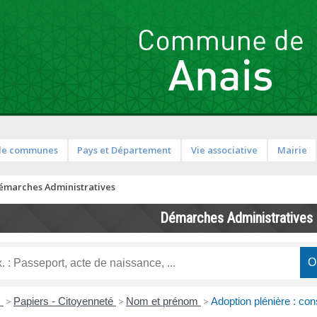
de communes
Pays et Département
Vie associative
Mairie
émarches Administratives
Démarches Administratives
s
>
Papiers - Citoyenneté
>
Nom et prénom
>
Adoption plénière : co