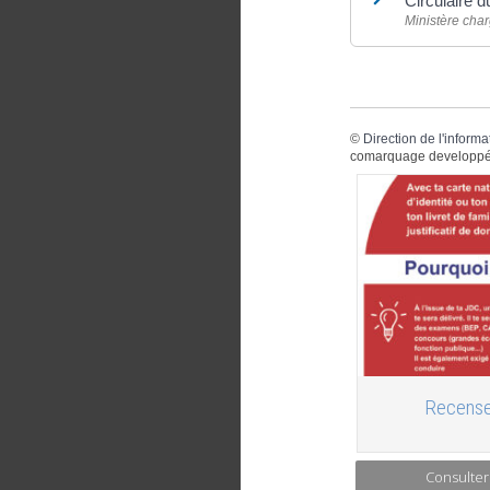
Circulaire 
Ministère char
©
Direction de l'informa
comarquage developpé
Recense
Consulter