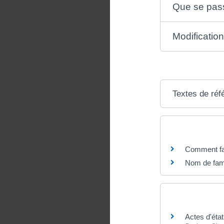
Que se passe
Modification
Textes de réf
Questions ? R
Comment faire
Nom de fami
Et aussi
Actes d'état 