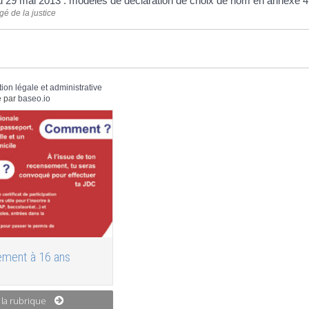
du 29 mai 2013 : modèles de déclaration de choix de nom en annexe 
gé de la justice
tion légale et administrative
 par
baseo.io
ment à 16 ans
 la rubrique