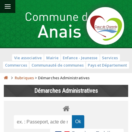
Vie associative
Mairie
Enfance - Jeunesse
Services
Commerces
Communauté de communes
Pays et Département
Rubriques
>
Démarches Administratives
Démarches Administratives