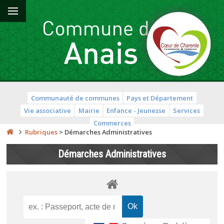
Communauté de communes
Pays et Département
Vie associative
Mairie
Enfance - Jeunesse
Services
Commerces
Rubriques
>
Démarches Administratives
Démarches Administratives