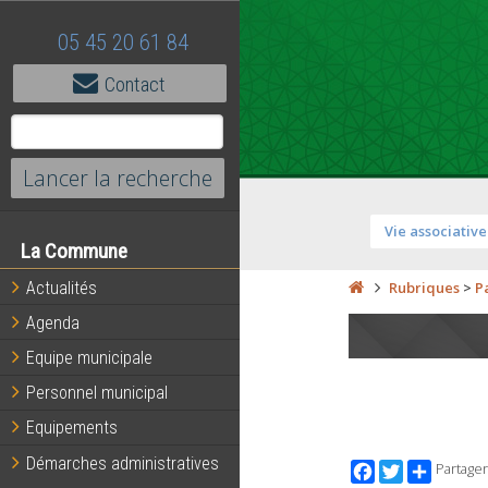
05 45 20 61 84
Contact
Vie associative
La Commune
Actualités
Rubriques
>
P
Agenda
Equipe municipale
Personnel municipal
Equipements
Démarches administratives
Facebook
Twitter
Partager