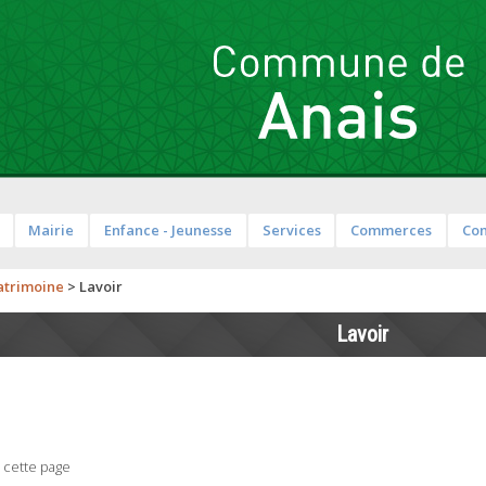
Mairie
Enfance - Jeunesse
Services
Commerces
Co
atrimoine
>
Lavoir
Lavoir
 cette page