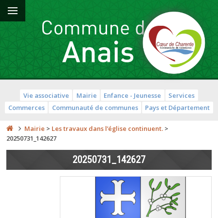
Vie associative
Mairie
Enfance - Jeunesse
Services
Commerces
Communauté de communes
Pays et Département
Mairie
>
Les travaux dans l’église continuent.
>
20250731_142627
20250731_142627