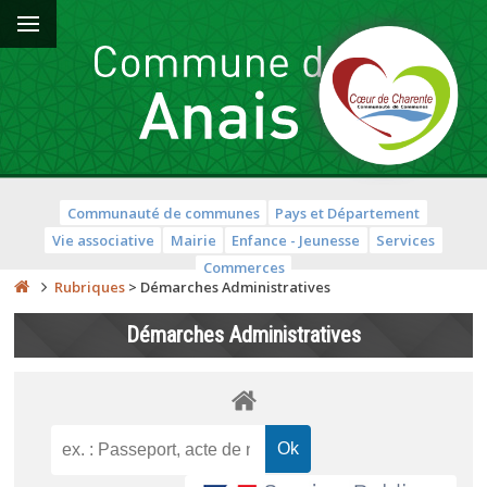
Communauté de communes
Pays et Département
Vie associative
Mairie
Enfance - Jeunesse
Services
Commerces
Rubriques
>
Démarches Administratives
Démarches Administratives