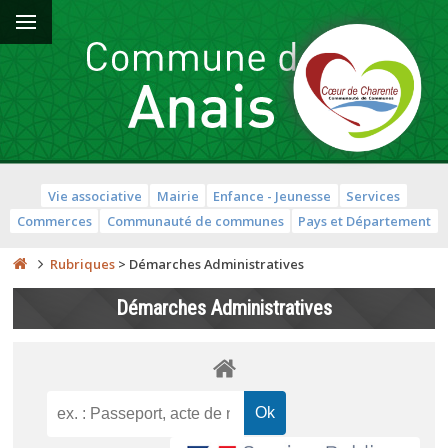
Vie associative
Mairie
Enfance - Jeunesse
Services
Commerces
Communauté de communes
Pays et Département
Rubriques
>
Démarches Administratives
Démarches Administratives