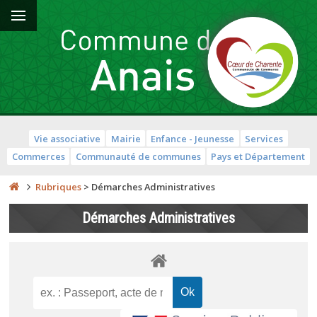
Vie associative
Mairie
Enfance - Jeunesse
Services
Commerces
Communauté de communes
Pays et Département
Rubriques
>
Démarches Administratives
Démarches Administratives