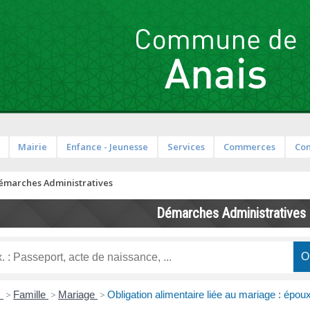
Mairie
Enfance - Jeunesse
Services
Commerces
Co
émarches Administratives
Démarches Administratives
s
>
Famille
>
Mariage
>
Obligation alimentaire liée au mariage : époux