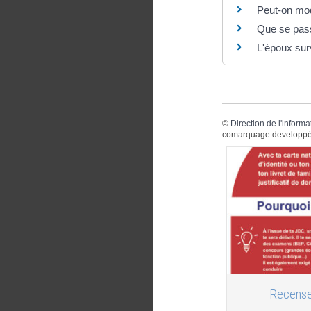
Peut-on modi
Que se passe
L'époux surv
©
Direction de l'informa
comarquage developpé
Recense