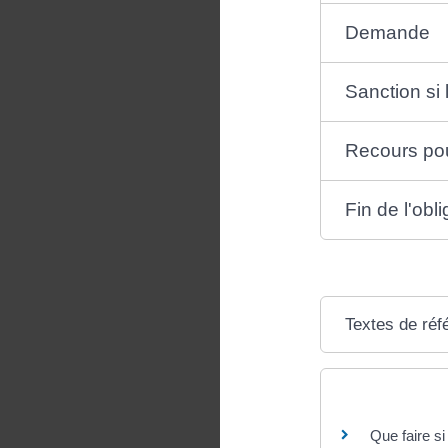
Demande
Sanction si
Recours pou
Fin de l'obli
Textes de réf
Questions ? R
Que faire si