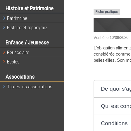
Histoire et Patrimoine
Fiche pratique
Patrimoine
Histoire et toponymie
Vérifié le 10/08/2020 -
Enfance / Jeunesse
L'obligation alimen
Périscolaire
considérée comme un
belles-filles. Son 
Ecoles
Associations
Toutes les associations
De quoi s'agi
Qui est con
Conditions