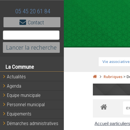
05 45 20 61 84
Contact
Vie associative
La Commune
Actualités
Rubriques
>
D
Agenda
Equipe municipale
Personnel municipal
Equipements
Démarches administratives
Accueil particulier