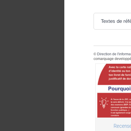
Textes de réf
©
Direction de l'informa
comarquage developpé
Recense