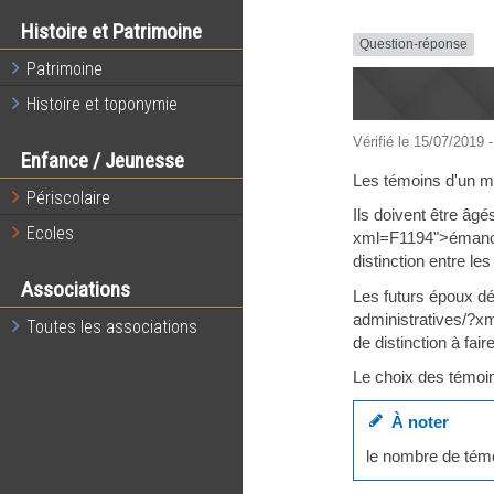
Histoire et Patrimoine
Question-réponse
Patrimoine
Histoire et toponymie
Vérifié le 15/07/2019 -
Enfance / Jeunesse
Les témoins d'un ma
Périscolaire
Ils doivent être âg
Ecoles
xml=F1194">émancipé
distinction entre le
Associations
Les futurs époux dé
administratives/?xm
Toutes les associations
de distinction à fai
Le choix des témoins
À noter
le nombre de tém