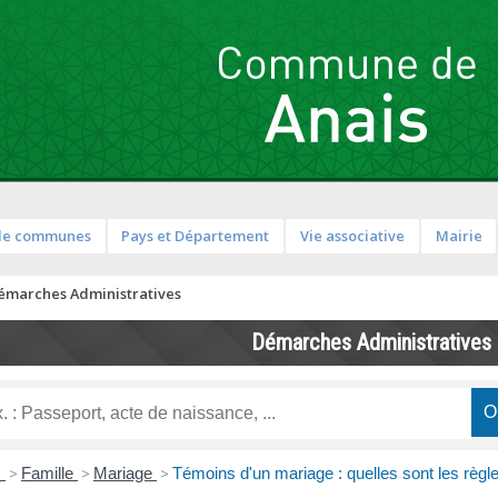
de communes
Pays et Département
Vie associative
Mairie
émarches Administratives
Démarches Administratives
s
>
Famille
>
Mariage
>
Témoins d'un mariage : quelles sont les règl