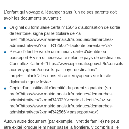
L'enfant qui voyage à l'étranger sans l'un de ses parents doit
avoir les documents suivants :
Original du formulaire cerfa n°15646 d'autorisation de sortie
de territoire, signé par le titulaire de <a
href="https://www.mairie-anais.fr/rubriques/demarches-
administratives/?xml=R12506">l'autorité parentale</a>
Pièce d’identité valide du mineur : carte d'identité ou
passeport + visa si nécessaire selon le pays de destination.
Consultez <a href="https://www.diplomatie.gouv.fr/fr/conseils-
aux-voyageurs/conseils-par-pays-destination/"
target="_blank">les conseils aux voyageurs sur le site
diplomatie.gouv.fr</a> .
Copie d'un justificatif d'identité du parent signataire (<a
href="https://www.mairie-anais.fr/rubriques/demarches-
administratives/?xml=R43029">carte d'identité</a>,<a
href="https://www.mairie-anais.fr/rubriques/demarches-
administratives/?xml=R42566">passeport</a>)
Aucun autre document (par exemple, livret de famille) ne peut
être exigé lorsque le mineur passe la frontière, y compris si le