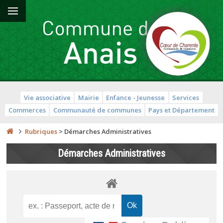
Vie associative
Mairie
Enfance - Jeunesse
Services
Commerces
Communauté de communes
Pays et Département
Rubriques
>
Démarches Administratives
Démarches Administratives