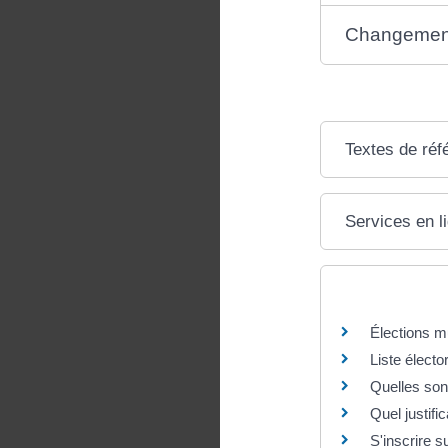
Changement
Textes de réf
Services en l
Questions ? R
Élections m
Liste électo
Quelles son
Quel justifi
S'inscrire su