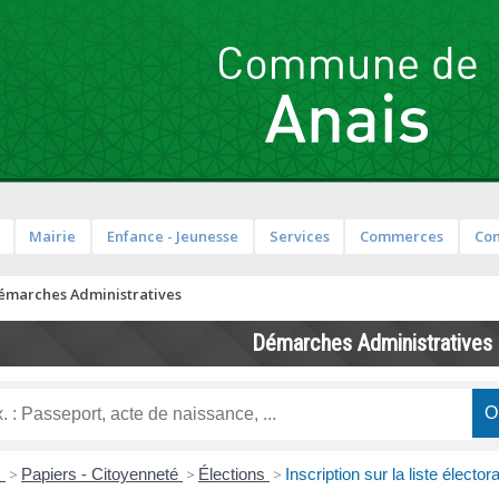
Mairie
Enfance - Jeunesse
Services
Commerces
Co
émarches Administratives
Démarches Administratives
s
>
Papiers - Citoyenneté
>
Élections
>
Inscription sur la liste élec