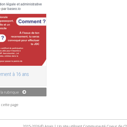
tion légale et administrative
 par
baseo.io
ment à 16 ans
 la rubrique
 cette page
2015-2026 © Anais | Un site utilisant Communauté Coeur de C