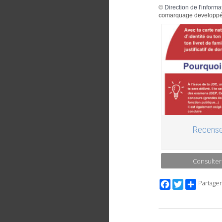
©
Direction de l'informa
comarquage developpé
Recense
Consulter
Facebook
Twitter
Partager