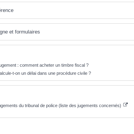
érence
igne et formulaires
éponses !
jugement : comment acheter un timbre fiscal ?
cule-t-on un délai dans une procédure civile ?
 plus
ugements du tribunal de police (liste des jugements concernés)