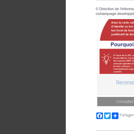
©
Direction de l'informa
comarquage developpé
Recense
Consulter
Facebook
Twitter
Partager