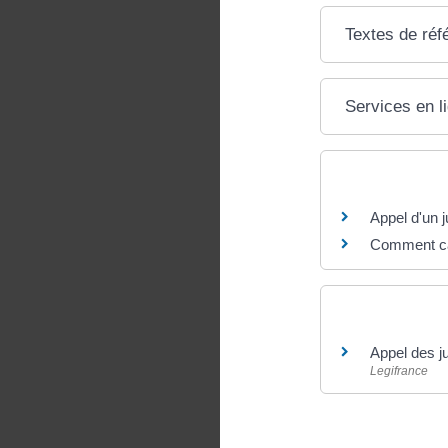
Textes de réf
Services en l
Questions ? R
Appel d'un 
Comment cal
Pour en savoir
Appel des j
Legifrance