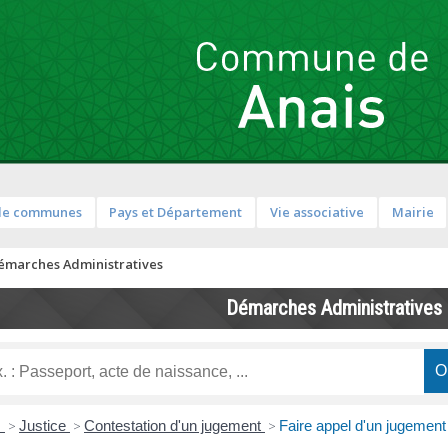
de communes
Pays et Département
Vie associative
Mairie
émarches Administratives
Démarches Administratives
s
>
Justice
>
Contestation d'un jugement
>
Faire appel d'un jugement 