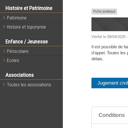
Histoire et Patrimoine
Fiche pratique
Patrimoine
Histoire et toponymie
Vérifié le 09/04/2020 -
Enfance / Jeunesse
Il est possible de f
Périscolaire
d'appel. Toutes les 
délais.
Ecoles
Associations
Jugement civi
Toutes les associations
Conditions