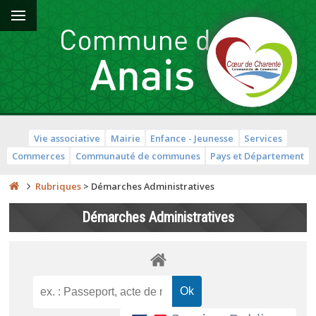
Vie associative
Mairie
Enfance - Jeunesse
Services
Commerces
Communauté de communes
Pays et Département
Rubriques
>
Démarches Administratives
Démarches Administratives