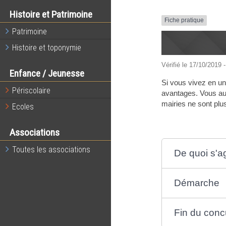
Histoire et Patrimoine
Fiche pratique
Patrimoine
Histoire et toponymie
Vérifié le 17/10/2019 -
Enfance / Jeunesse
Si vous vivez en un
Périscolaire
avantages. Vous aur
mairies ne sont plus
Ecoles
Associations
Toutes les associations
De quoi s'agi
Démarche
Fin du con