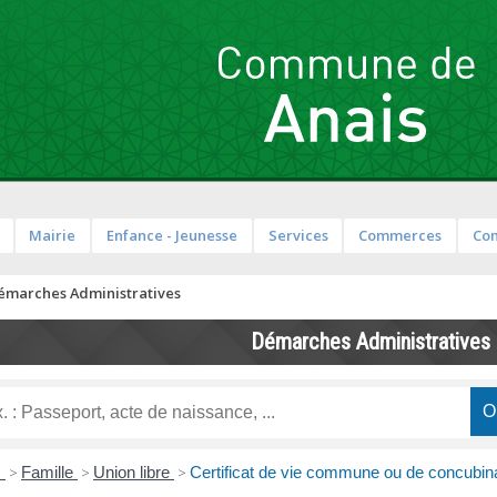
Mairie
Enfance - Jeunesse
Services
Commerces
Co
émarches Administratives
Démarches Administratives
s
>
Famille
>
Union libre
>
Certificat de vie commune ou de concubi