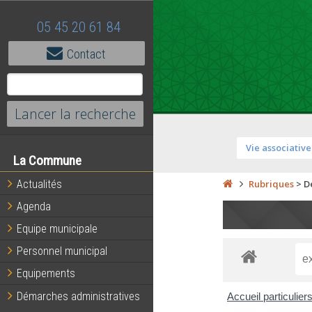
05 45 20 61 84
Contact
Vie associative
La Commune
Actualités
Rubriques
>
D
Agenda
Equipe municipale
Personnel municipal
Equipements
Démarches administratives
Accueil particulier