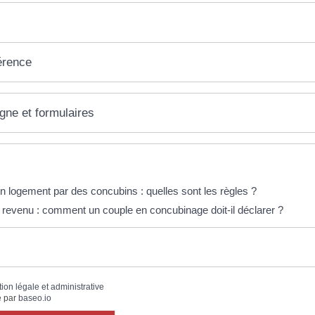
érence
igne et formulaires
éponses !
n logement par des concubins : quelles sont les règles ?
e revenu : comment un couple en concubinage doit-il déclarer ?
tion légale et administrative
 par
baseo.io