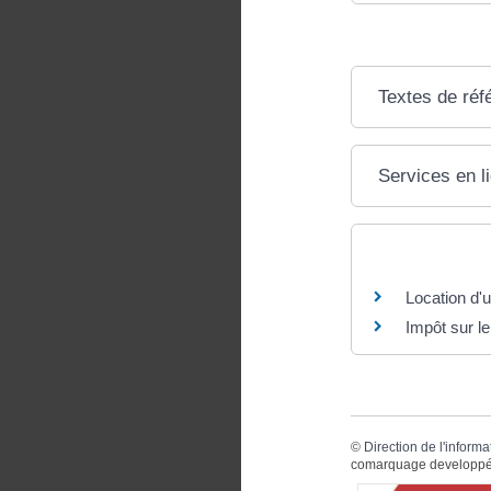
Textes de réf
Services en l
Questions ? R
Location d'u
Impôt sur l
©
Direction de l'informa
comarquage developpé