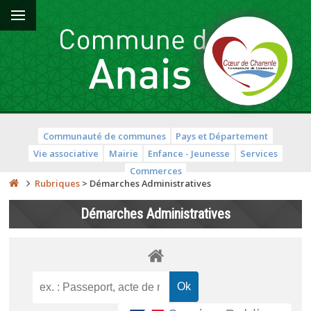
Communauté de communes
Pays et Département
Vie associative
Mairie
Enfance - Jeunesse
Services
Commerces
Rubriques
>
Démarches Administratives
Démarches Administratives