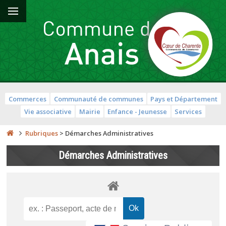
Commerces
Communauté de communes
Pays et Département
Vie associative
Mairie
Enfance - Jeunesse
Services
Rubriques
>
Démarches Administratives
Démarches Administratives