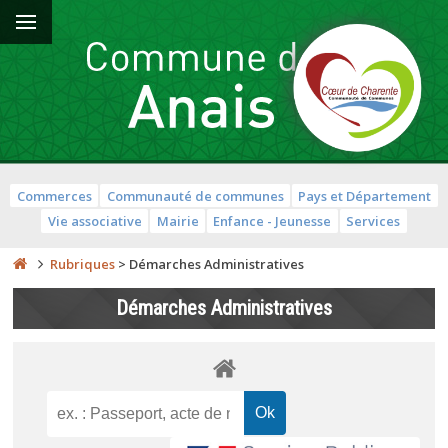
Commerces
Communauté de communes
Pays et Département
Vie associative
Mairie
Enfance - Jeunesse
Services
Rubriques
>
Démarches Administratives
Démarches Administratives