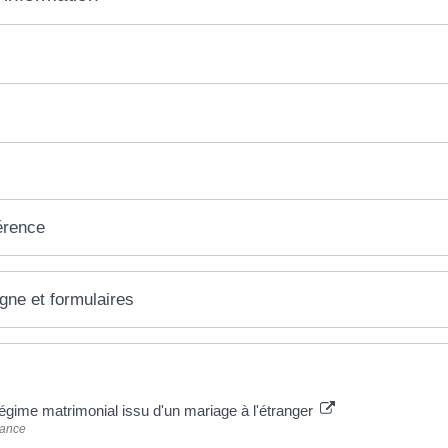
érence
igne et formulaires
 plus
régime matrimonial issu d'un mariage à l'étranger
rance