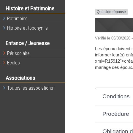
Histoire et Patrimoine
Question-réponse
Patrimoine
Histoire et toponymie
Vérifié le 05/03/2020 -
Enfance / Jeunesse
Les époux doivent s
Périscolaire
informer leur(s) en
xml=R15912">créanc
Ecoles
mariage des époux. 
Associations
Toutes les associations
Conditions
Procédure
Obligation d