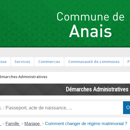
esse
Services
Commerces
Communauté de communes
P
émarches Administratives
Démarches Administratives
s
>
Famille
>
Mariage
>
Comment changer de régime matrimonial ?