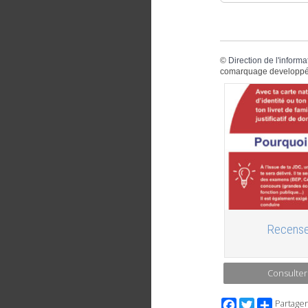
©
Direction de l'informa
comarquage developpé
Recense
Consulter
Facebook
Twitter
Partager