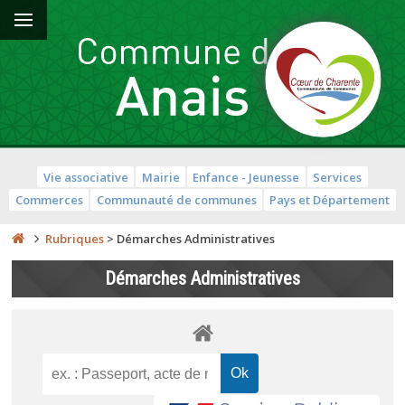
Vie associative
Mairie
Enfance - Jeunesse
Services
Commerces
Communauté de communes
Pays et Département
Rubriques
>
Démarches Administratives
Démarches Administratives