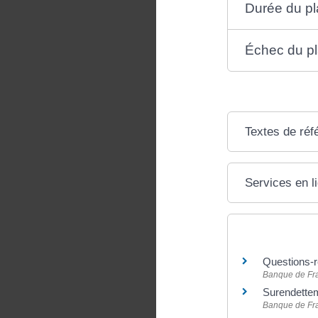
Durée du pl
Échec du p
Textes de réf
Services en l
Pour en savoir
Questions-ré
Banque de Fr
Surendette
Banque de Fr