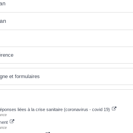
an
lan
érence
igne et formulaires
 plus
ponses liées à la crise sanitaire (coronavirus - covid 19)
ance
ment
ance