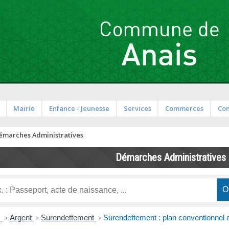
Mairie
Enfance - Jeunesse
Services
Commerces
Co
émarches Administratives
Démarches Administratives
s
>
Argent
>
Surendettement
>
Surendettement : plan conventionnel