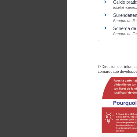
Guide prati
Institut natio
Surendetteme
Banque de Fr
Schéma de l
Banque de Fr
©
Direction de l'informa
comarquage developpé