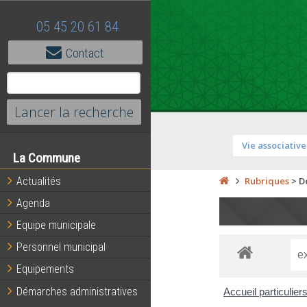
05 45 20 61 84
Contact
Vie associative
La Commune
Actualités
Rubriques
>
D
Agenda
Equipe municipale
Personnel municipal
Equipements
Démarches administratives
Accueil particulier