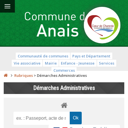
Communauté de communes
Pays et Département
Vie associative
Mairie
Enfance - Jeunesse
Services
Commerces
Rubriques
>
Démarches Administratives
Démarches Administratives