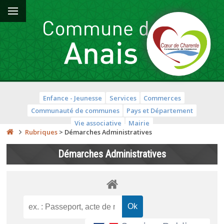
Enfance - Jeunesse
Services
Commerces
Communauté de communes
Pays et Département
Vie associative
Mairie
Rubriques
>
Démarches Administratives
Démarches Administratives