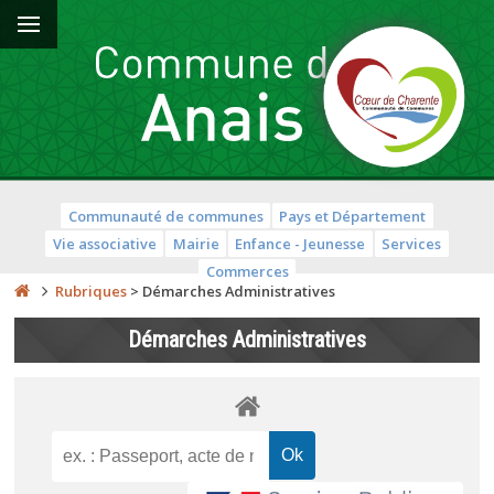
Communauté de communes
Pays et Département
Vie associative
Mairie
Enfance - Jeunesse
Services
Commerces
Rubriques
>
Démarches Administratives
Démarches Administratives