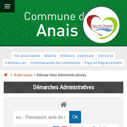
Vie associative
Mairie
Enfance - Jeunesse
Services
Commerces
Communauté de communes
Pays et Département
Rubriques
>
Démarches Administratives
Démarches Administratives