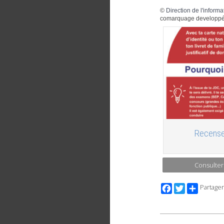
©
Direction de l'informa
comarquage developpé
Recense
Consulter
Facebook
Twitter
Partager