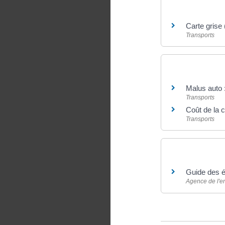
Et aussi
Carte grise 
Transports
Et aussi
Malus auto :
Transports
Coût de la c
Transports
Pour en savoir
Guide des é
Agence de l'en