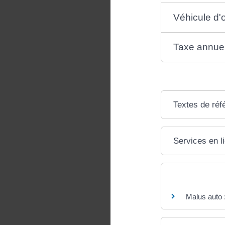
Véhicule d'
Taxe annuell
Textes de réf
Services en l
Questions ? R
Malus auto :