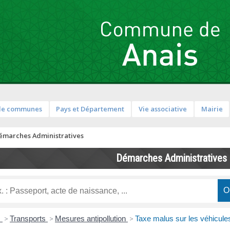
de communes
Pays et Département
Vie associative
Mairie
émarches Administratives
Démarches Administratives
s
>
Transports
>
Mesures antipollution
>
Taxe malus sur les véhicules