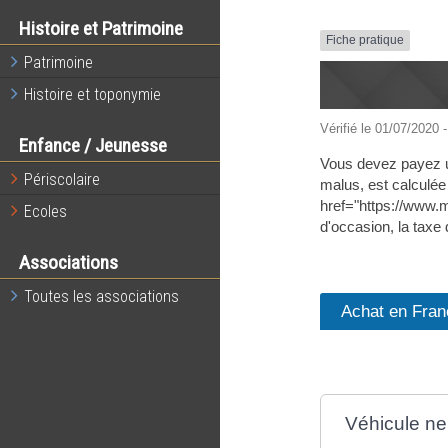
Histoire et Patrimoine
Fiche pratique
Patrimoine
Histoire et toponymie
Vérifié le 01/07/2020 -
Enfance / Jeunesse
Vous devez payez une
Périscolaire
malus, est calculée 
href="https://www.
Ecoles
d'occasion, la taxe
Associations
Toutes les associations
Achat en Fran
Véhicule ne