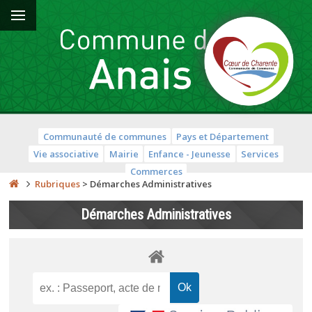
Communauté de communes
Pays et Département
Vie associative
Mairie
Enfance - Jeunesse
Services
Commerces
Rubriques
>
Démarches Administratives
Démarches Administratives