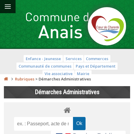
Enfance - Jeunesse
Services
Commerces
Communauté de communes
Pays et Département
Vie associative
Mairie
Rubriques
>
Démarches Administratives
Démarches Administratives