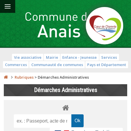
Vie associative
Mairie
Enfance - Jeunesse
Services
Commerces
Communauté de communes
Pays et Département
Rubriques
>
Démarches Administratives
Démarches Administratives