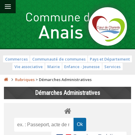
Commerces
Communauté de communes
Pays et Département
Vie associative
Mairie
Enfance - Jeunesse
Services
Rubriques
>
Démarches Administratives
Démarches Administratives