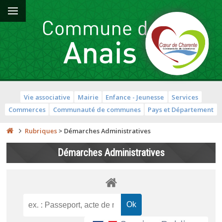
Vie associative
Mairie
Enfance - Jeunesse
Services
Commerces
Communauté de communes
Pays et Département
Rubriques
>
Démarches Administratives
Démarches Administratives