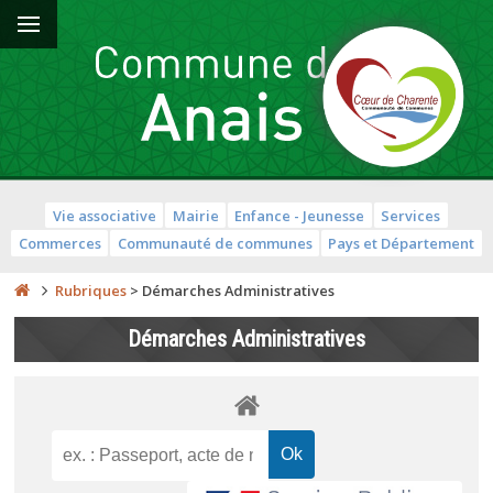
Vie associative
Mairie
Enfance - Jeunesse
Services
Commerces
Communauté de communes
Pays et Département
Rubriques
>
Démarches Administratives
Démarches Administratives