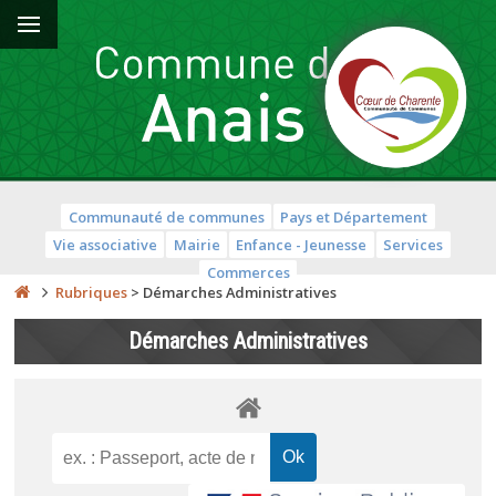
Communauté de communes
Pays et Département
Vie associative
Mairie
Enfance - Jeunesse
Services
Commerces
Rubriques
>
Démarches Administratives
Démarches Administratives