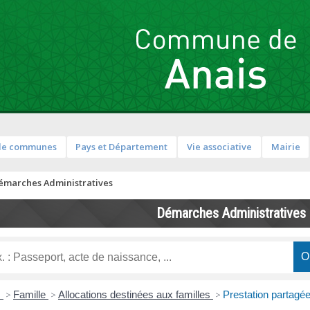
de communes
Pays et Département
Vie associative
Mairie
émarches Administratives
Démarches Administratives
s
>
Famille
>
Allocations destinées aux familles
>
Prestation partagée