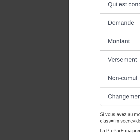
Qui est con
Demande
Montant
Versement
Non-cumul
Changement
Si vous avez au moi
class="miseenevid
La PreParE majorée 