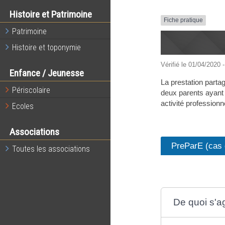
Histoire et Patrimoine
Fiche pratique
Patrimoine
Histoire et toponymie
Vérifié le 01/04/2020 -
Enfance / Jeunesse
La prestation partag
Périscolaire
deux parents ayant 
activité profession
Ecoles
Associations
PreParE (cas 
Toutes les associations
De quoi s'agi