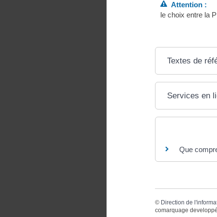
Attention :
le choix entre la 
Textes de réf
Services en l
Questions ? R
Que compren
©
Direction de l'informa
comarquage developpé