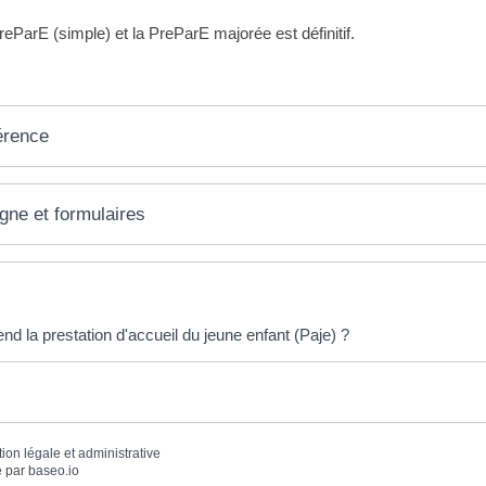
PreParE (simple) et la PreParE majorée est définitif.
érence
igne et formulaires
éponses !
d la prestation d'accueil du jeune enfant (Paje) ?
tion légale et administrative
 par
baseo.io