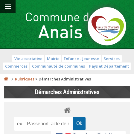
Vie associative
Mairie
Enfance - Jeunesse
Services
Commerces
Communauté de communes
Pays et Département
Rubriques
>
Démarches Administratives
Démarches Administratives