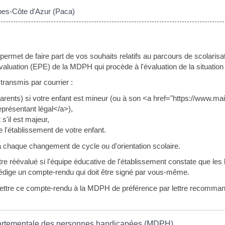
es-Côte d'Azur (Paca)
ermet de faire part de vos souhaits relatifs au parcours de scolarisat
'évaluation (EPE) de la MDPH qui procède à l'évaluation de la situatio
transmis par courrier :
ents) si votre enfant est mineur (ou à son <a href="https://www.mai
résentant légal</a>),
 s'il est majeur,
e l'établissement de votre enfant.
 chaque changement de cycle ou d'orientation scolaire.
t être réévalué si l'équipe éducative de l'établissement constate que l
rédige un compte-rendu qui doit être signé par vous-même.
ttre ce compte-rendu à la MDPH de préférence par lettre recommand
rtementale des personnes handicapées (MDPH)