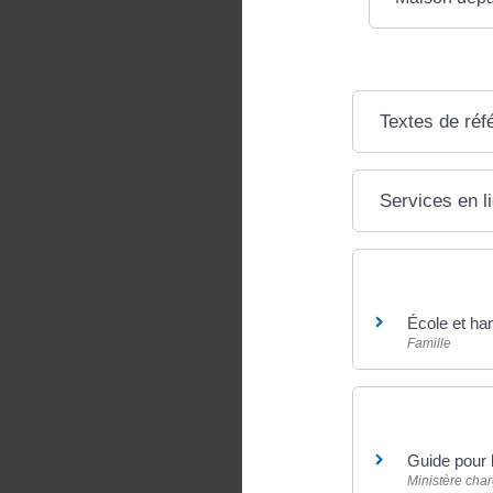
Textes de réf
Services en l
Et aussi
École et ha
Famille
Pour en savoir
Guide pour 
Ministère char