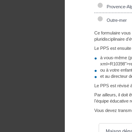
Provence-Alp
Outre-mer
Ce formulaire vous p
pluridisciplinaire d
Le PPS est ensuite 
à vous-même (par
xml=R10398">rep
ou à votre enfant
et au directeur d
Le PPS est révisé à
Par ailleurs, il doi
l'équipe éducative 
Vous devez transme
Où s’adresser ?
Maison dépa