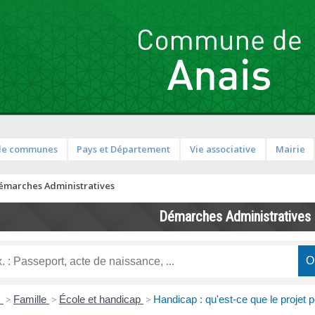
de communes
Pays et Département
Vie associative
Mairie
émarches Administratives
Démarches Administratives
s
>
Famille
>
École et handicap
>
Handicap : qu'est-ce que le projet 