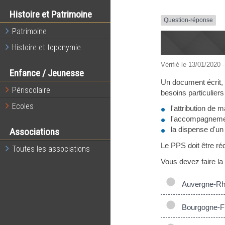
Histoire et Patrimoine
Question-réponse
Patrimoine
Histoire et toponymie
Vérifié le 13/01/2020 -
Enfance / Jeunesse
Un document écrit, 
Périscolaire
besoins particuliers
Ecoles
l'attribution de 
l'accompagnemen
la dispense d'un
Associations
Le PPS doit être réd
Toutes les associations
Vous devez faire l
Auvergne-Rh
Bourgogne-F