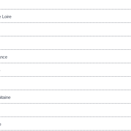
 Loire
ance
e
taine
e