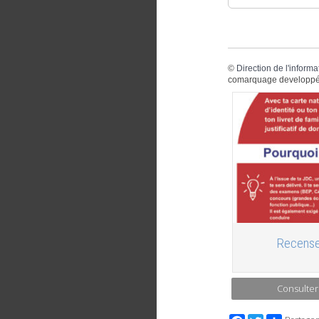
©
Direction de l'informa
comarquage developpé
Recense
Consulter