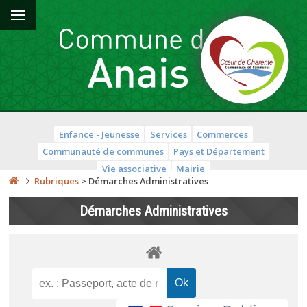
Enfance - Jeunesse
Services
Commerces
Communauté de communes
Pays et Département
Vie associative
Mairie
Rubriques
>
Démarches Administratives
Démarches Administratives