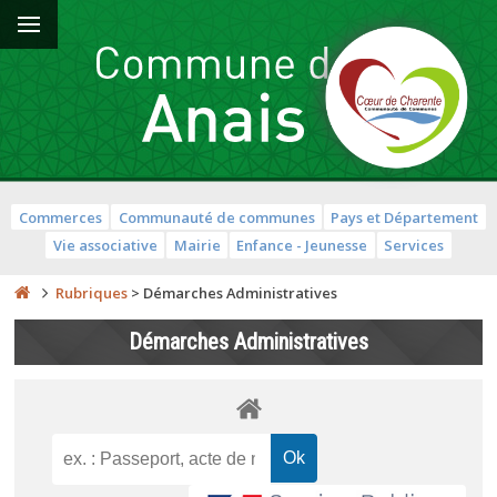
Commerces
Communauté de communes
Pays et Département
Vie associative
Mairie
Enfance - Jeunesse
Services
Rubriques
>
Démarches Administratives
Démarches Administratives