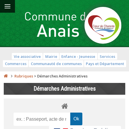
Vie associative
Mairie
Enfance - Jeunesse
Services
Commerces
Communauté de communes
Pays et Département
Rubriques
>
Démarches Administratives
Démarches Administratives