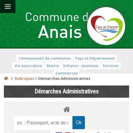
Communauté de communes
Pays et Département
Vie associative
Mairie
Enfance - Jeunesse
Services
Commerces
Rubriques
>
Démarches Administratives
Démarches Administratives