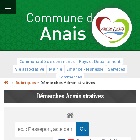
Communauté de communes
Pays et Département
Vie associative
Mairie
Enfance - Jeunesse
Services
Commerces
Rubriques
>
Démarches Administratives
Démarches Administratives