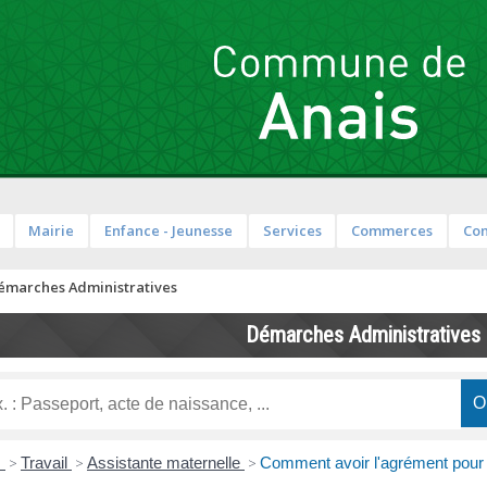
Mairie
Enfance - Jeunesse
Services
Commerces
Co
émarches Administratives
Démarches Administratives
s
>
Travail
>
Assistante maternelle
>
Comment avoir l'agrément pour 