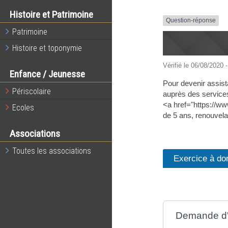
Histoire et Patrimoine
Question-réponse
Patrimoine
Histoire et toponymie
Vérifié le 06/08/2020 -
Enfance / Jeunesse
Pour devenir assist
Périscolaire
auprès des services
<a href="https://w
Ecoles
de 5 ans, renouvela
Associations
Toutes les associations
Exercice à do
Demande d