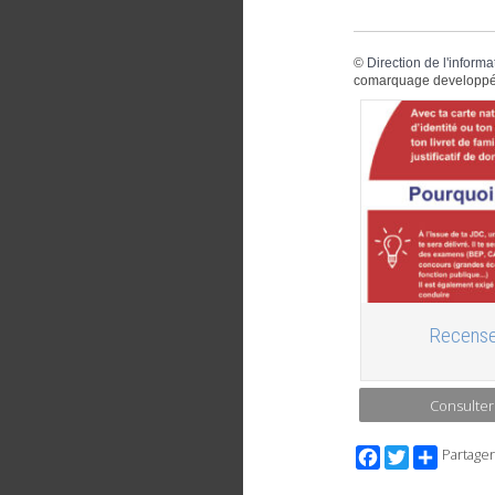
©
Direction de l'informa
comarquage developpé
Recense
Consulter
Facebook
Twitter
Partager