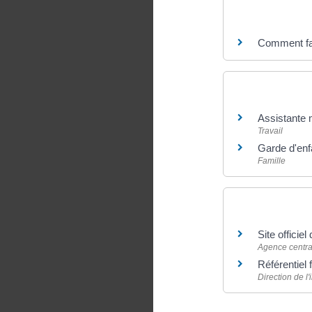
Questions ? R
Comment fai
Et aussi
Assistante 
Travail
Garde d'enf
Famille
Pour en savoir
Site officie
Agence centra
Référentiel 
Direction de l'