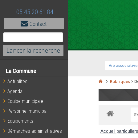
05 45 20 61 84
Contact
Vie associative
La Commune
Actualités
Rubriques
>
D
Agenda
Equipe municipale
Personnel municipal
Equipements
Démarches administratives
Accueil particulier