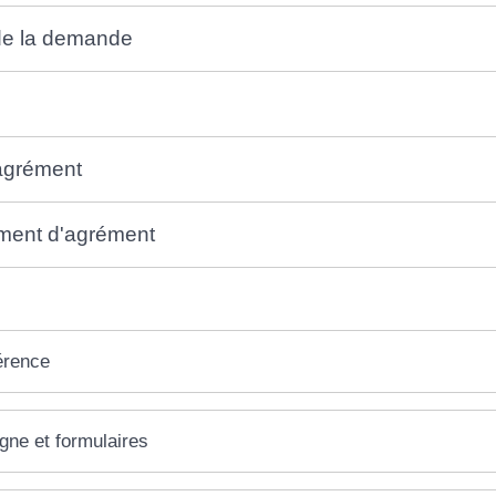
 de la demande
agrément
ment d'agrément
érence
igne et formulaires